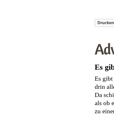
Drucken
Es gi
Es gibt
drin al
Da schi
als ob 
zu eine