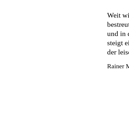
Weit w
bestreu
und in 
steigt 
der lei
Rainer M